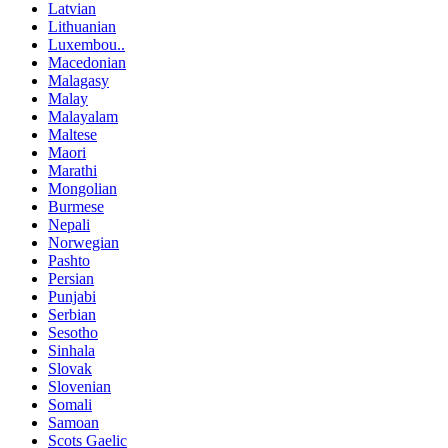
Latvian
Lithuanian
Luxembou..
Macedonian
Malagasy
Malay
Malayalam
Maltese
Maori
Marathi
Mongolian
Burmese
Nepali
Norwegian
Pashto
Persian
Punjabi
Serbian
Sesotho
Sinhala
Slovak
Slovenian
Somali
Samoan
Scots Gaelic