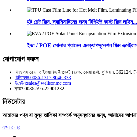
হট মেল্ট ফিল্ম, ল্যামিনাটিনের জন্য টিপিইউ কাস্ট ফিল্ম লাইন..
ইভা / POE সোলার প্যানেল এনক্যাপসুলেশন ফিল্ম এক্সট্রাস
যোগাযোগ করুন
বিনহু এস রোড, তাইওয়ানিজ ইনভেস্ট।রোড, কোয়ানঝো, ফুজিয়ান, 362124, চী
টেলিফোন:
0086-1317 8046 333
ইমেইল:
sales@wellsonmc.com
ফ্যাক্স:
0086-595-22901232
নিউলেটার
আমাদের পণ্য বা মূল্য তালিকা সম্পর্কে অনুসন্ধানের জন্য, আমাদের আপন
এখন তদন্ত