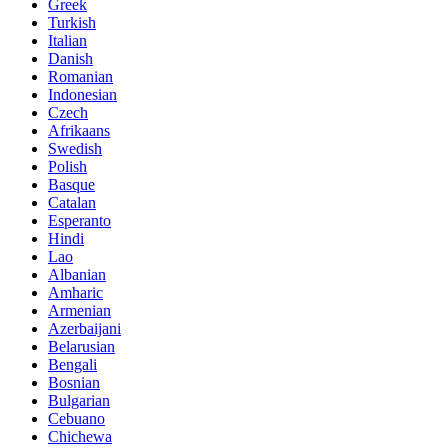
Greek
Turkish
Italian
Danish
Romanian
Indonesian
Czech
Afrikaans
Swedish
Polish
Basque
Catalan
Esperanto
Hindi
Lao
Albanian
Amharic
Armenian
Azerbaijani
Belarusian
Bengali
Bosnian
Bulgarian
Cebuano
Chichewa