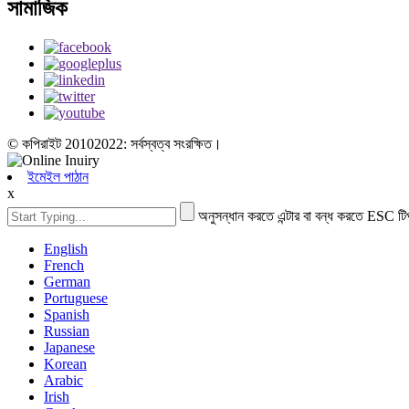
সামাজিক
© কপিরাইট 20102022: সর্বস্বত্ব সংরক্ষিত।
ইমেইল পাঠান
x
অনুসন্ধান করতে এন্টার বা বন্ধ করতে ESC টি
English
French
German
Portuguese
Spanish
Russian
Japanese
Korean
Arabic
Irish